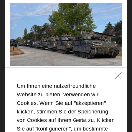
21 / 07 / 2026
Um Ihnen eine nutzerfreundliche
CONSTRUCTOR 26: 835 SOLDATEN
Website zu bieten, verwenden wir
TRAINIEREN AN DREI STANDORTEN
Cookies. Wenn Sie auf "akzeptieren"
Von 20. bis 24. Juli trainieren rund 835
klicken, stimmen Sie der Speicherung
Soldaten der Heerestruppenschule an
von Cookies auf Ihrem Gerät zu. Klicken
den Truppenübungsplätzen Allentsteig
Sie auf "konfigurieren", um bestimmte