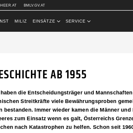
Zum Inhalt (Accesskey: 0)
Zur Hauptnavigation (Accesskey
Zur Sidebar (Accesskey: 3)
Zur Pfadnavigation (Accesskey:
Zur Portalnavigation (Accesskey
Zur Metanavigation (Accesskey:
Zum Footer (Accesskey: 6)
HEER.AT
BMLV.GV.AT
NST
MILIZ
EINSÄTZE
SERVICE
B 1955
GESCHICHTE AB 1955
5 haben die Entscheidungsträger und Mannschaften
hischen Streitkräfte viele Bewährungsproben gemei
n bestanden. Immer wieder kamen die Männer und 
eres zum Einsatz wenn es galt, Österreichs Grenz
hen nach Katastrophen zu helfen. Schon seit 1960