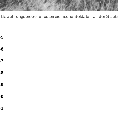
e Bewährungsprobe für österreichische Soldaten an der Staat
55
56
57
58
59
60
61