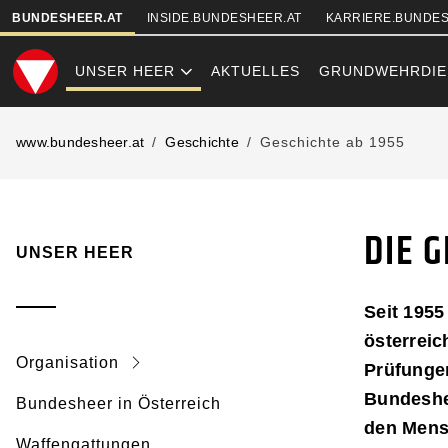
SKIPLINKS
BUNDESHEER.AT
INSIDE.BUNDESHEER.AT
KARRIERE.BUNDES
UNSER HEER
AKTUELLES
GRUNDWEHRDIE
GESCHICHTE A
www.bundesheer.at
Geschichte
Geschichte ab 1955
DIE 
UNSER HEER
Seit 195
österreic
Organisation
Prüfunge
Bundeshe
Bundesheer in Österreich
den Mensc
Waffengattungen