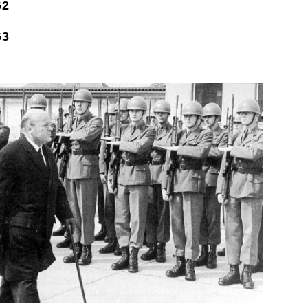
62
63