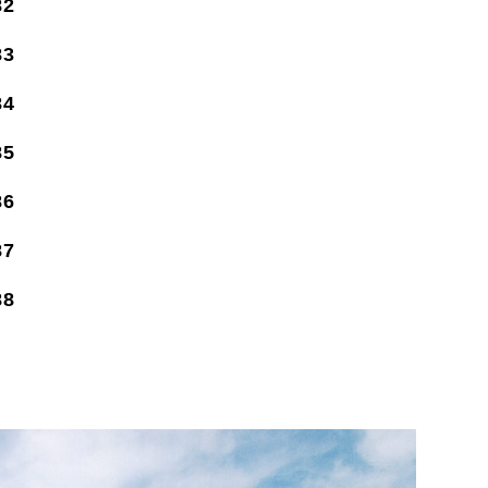
82
83
84
85
86
87
88