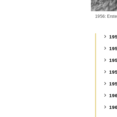
1956: Erst
19
19
19
19
19
19
19