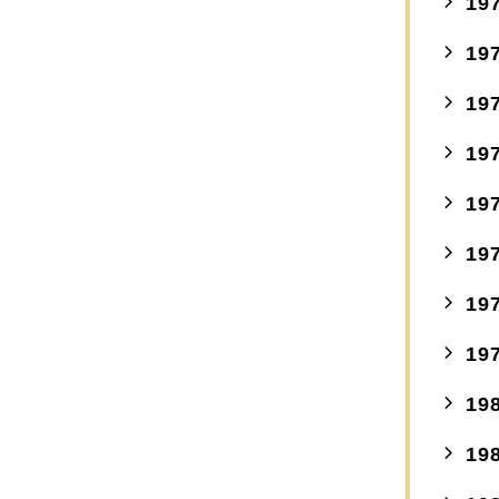
19
19
19
19
19
19
19
19
19
19