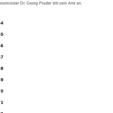
sminister Dr. Georg Prader tritt sein Amt an.
64
65
66
67
68
69
70
71