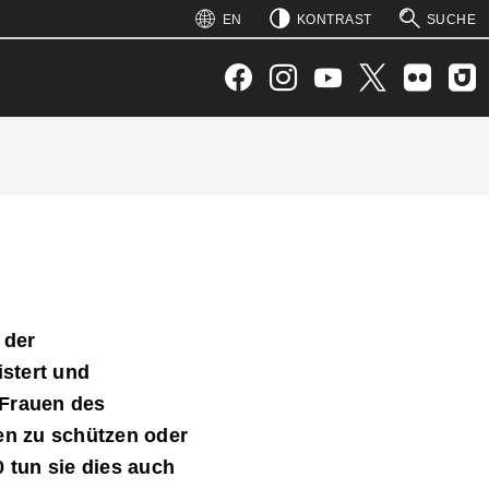
: 1)
 2)
: 5)
 4)
EN
KONTRAST
SUCHE
SUCHEN
Facebook
Instagram
YouTube
Twitter
Flickr
Joyn
 der
stert und
Frauen des
en zu schützen oder
 tun sie dies auch