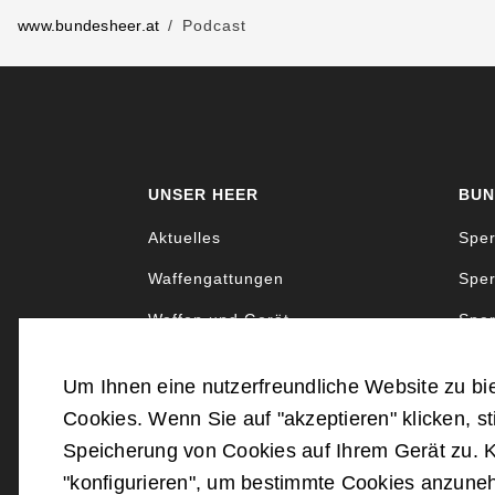
www.bundesheer.at
Podcast
UNSER HEER
BUN
Aktuelles
Sper
Waffengattungen
Sper
Waffen und Gerät
Sper
Uniformen und Abzeichen
Sper
Um Ihnen eine nutzerfreundliche Website zu bi
Cookies. Wenn Sie auf "akzeptieren" klicken, s
Speicherung von Cookies auf Ihrem Gerät zu. K
©
2026
Bundesministerium für
"konfigurieren", um bestimmte Cookies anzun