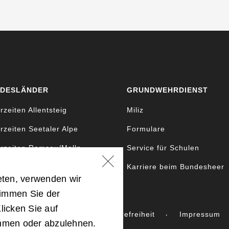
DESLÄNDER
GRUNDWEHRDIENST
rzeiten Allentsteig
Miliz
rzeiten Seetaler Alpe
Formulare
rzeiten Ramsau/Molln
Service für Schulen
rzeiten Bruckneudorf
Karriere beim Bundesheer
eten, verwenden wir
timmen Sie der
licken Sie auf
 Landesverteidigung
Barrierefreiheit
Impressum
ehmen oder abzulehnen.