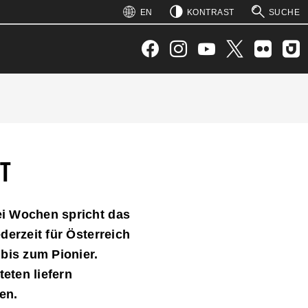
: 1)
 2)
: 5)
 4)
EN
KONTRAST
SUCHE
SUCHEN
ESHEER-PODCA
Facebook
Instagram
YouTube
Twitter
Flickr
Joyn
T
ei Wochen spricht das
derzeit für Österreich
bis zum Pionier.
eten liefern
en.