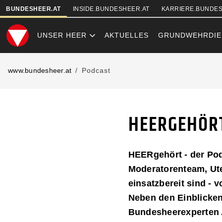
SKIPLINKS
BUNDESHEER.AT
INSIDE.BUNDESHEER.AT
KARRIERE.BUNDES
UNSER HEER
AKTUELLES
GRUNDWEHRDIE
HEERGEHOERT
www.bundesheer.at
Podcast
HEERGEHÖRT
HEERgehört - der Pod
Moderatorenteam, Ute 
einsatzbereit sind -
Neben den Einblicken 
Bundesheerexperten A