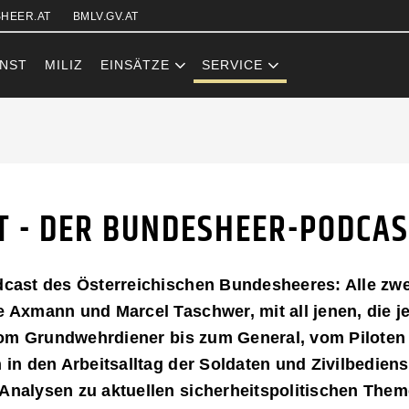
Zum Inhalt (Accesskey: 0)
Zur Hauptnavigation (Accesskey
Zur Pfadnavigation (Accesskey:
Zur Portalnavigation (Accesskey
Zur Metanavigation (Accesskey:
Zum Footer (Accesskey: 6)
HEER.AT
BMLV.GV.AT
NST
MILIZ
EINSÄTZE
SERVICE
 - DER BUND
 - DER BUNDESHEER-PODCAS
cast des Österreichischen Bundesheeres: Alle zw
Axmann und Marcel Taschwer, mit all jenen, die je
 vom Grundwehrdiener bis zum General, vom Piloten 
in den Arbeitsalltag der Soldaten und Zivilbedienst
nalysen zu aktuellen sicherheitspolitischen Them