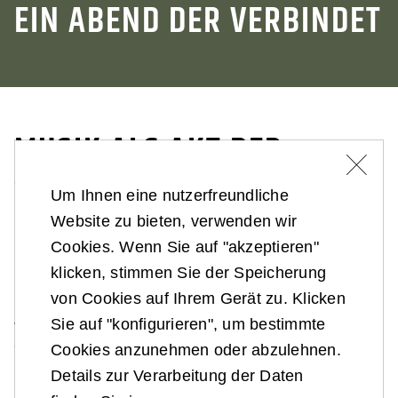
EIN ABEND DER VERBINDET
MUSIK ALS AKT DER
SOLIDARITÄT
Um Ihnen eine nutzerfreundliche
Website zu bieten, verwenden wir
Das Galakonzert war zugleich eine
Cookies. Wenn Sie auf "akzeptieren"
Benefizveranstaltung. Der Reinerlös des Abends
klicken, stimmen Sie der Speicherung
kommt zwei Hilfsorganisationen zugute, die seit
von Cookies auf Ihrem Gerät zu. Klicken
Jahrzehnten Menschen in Not unterstützen: der
Sie auf "konfigurieren", um bestimmte
ORF‑Aktion „Licht ins Dunkel“ sowie dem
Cookies anzunehmen oder abzulehnen.
Hilfsverein „Die Krone hilft“.
Details zur Verarbeitung der Daten