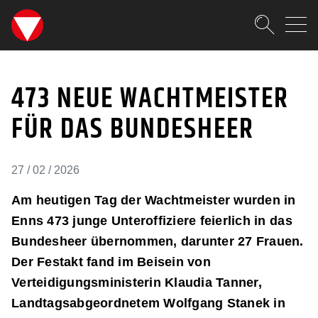
SKIPLINKS
Zum Inhalt (Accesskey: 0)
Zur Hauptnavigation (Accesskey
Zur Pfadnavigation (Accesskey:
Zur Portalnavigation (Accesskey
Zur Metanavigation (Accesskey:
Zum Footer (Accesskey: 6)
Suche
473 NEUE WACHTMEISTE
SUCHEN
473 NEUE WACHTMEISTER
FÜR DAS BUNDESHEER
27 / 02 / 2026
Am heutigen Tag der Wachtmeister wurden in
Enns 473 junge Unteroffiziere feierlich in das
Bundesheer übernommen, darunter 27 Frauen.
Der Festakt fand im Beisein von
Verteidigungsministerin Klaudia Tanner,
Landtagsabgeordnetem Wolfgang Stanek in