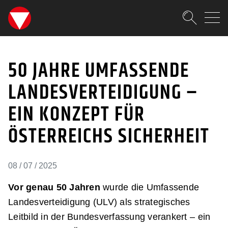
SKIPLINKS
Zum Inhalt (Accesskey: 0)
Zur Hauptnavigation (Accesskey
Zur Pfadnavigation (Accesskey:
Zur Portalnavigation (Accesskey
Zur Metanavigation (Accesskey:
Zum Footer (Accesskey: 6)
Suche
50 JAHRE UMFASSENDE 
SUCHEN
50 JAHRE UMFASSENDE
LANDESVERTEIDIGUNG –
EIN KONZEPT FÜR
ÖSTERREICHS SICHERHEIT
08 / 07 / 2025
Vor genau 50 Jahren
wurde die Umfassende
Landesverteidigung (ULV) als strategisches
Leitbild in der Bundesverfassung verankert – ein