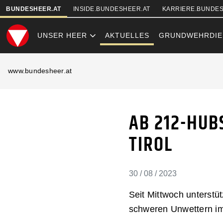
SKIPLINKS
BUNDESHEER.AT
INSIDE.BUNDESHEER.AT
KARRIERE.BUNDES
UNSER HEER
AKTUELLES
GRUNDWEHRDIE
AB 212-HUBSC
www.bundesheer.at
AB 212-HUB
TIROL
30 / 08 / 2023
Seit Mittwoch unterst
schweren Unwettern im