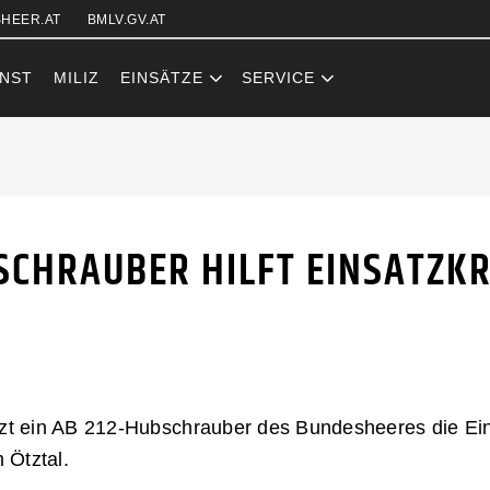
Zum Inhalt (Accesskey: 0)
Zur Hauptnavigation (Accesskey
Zur Pfadnavigation (Accesskey:
Zur Portalnavigation (Accesskey
Zur Metanavigation (Accesskey:
Zum Footer (Accesskey: 6)
HEER.AT
BMLV.GV.AT
NST
MILIZ
EINSÄTZE
SERVICE
HRAUBER HILF
SCHRAUBER HILFT EINSATZKR
ützt ein AB 212-Hubschrauber des Bundesheeres die Ei
 Ötztal.