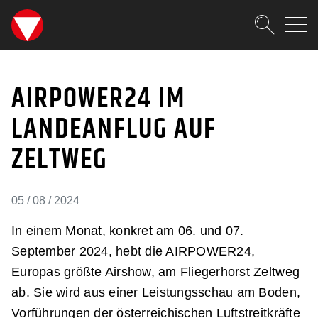
SKIPLINKS
Zum Inhalt (Accesskey: 0)
Zur Hauptnavigation (Accesskey
Zur Pfadnavigation (Accesskey:
Zur Portalnavigation (Accesskey
Zur Metanavigation (Accesskey:
Zum Footer (Accesskey: 6)
Suche
AIRPOWER24 IM LANDEA
SUCHEN
AIRPOWER24 IM
LANDEANFLUG AUF
ZELTWEG
05 / 08 / 2024
In einem Monat, konkret am 06. und 07.
September 2024, hebt die AIRPOWER24,
Europas größte Airshow, am Fliegerhorst Zeltweg
ab. Sie wird aus einer Leistungsschau am Boden,
Vorführungen der österreichischen Luftstreitkräfte