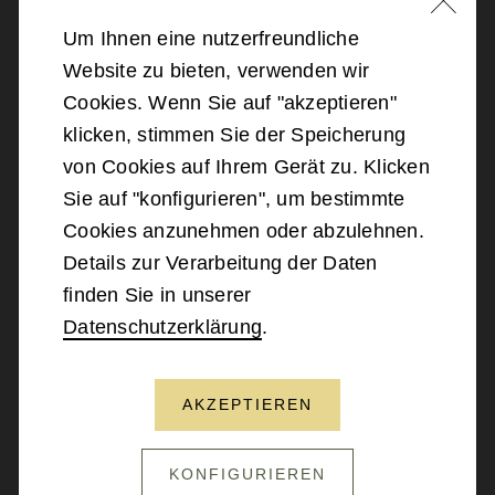
Um Ihnen eine nutzerfreundliche
Website zu bieten, verwenden wir
©
2026
Bundesministerium für Landesverteidigung
Cookies. Wenn Sie auf "akzeptieren"
klicken, stimmen Sie der Speicherung
Barrierefreiheit
von Cookies auf Ihrem Gerät zu. Klicken
Sie auf "konfigurieren", um bestimmte
Impressum
Cookies anzunehmen oder abzulehnen.
Details zur Verarbeitung der Daten
Datenschutz
finden Sie in unserer
Datenschutzerklärung
.
Kontakt
AKZEPTIEREN
NACH OBEN SCROLLEN
KONFIGURIEREN