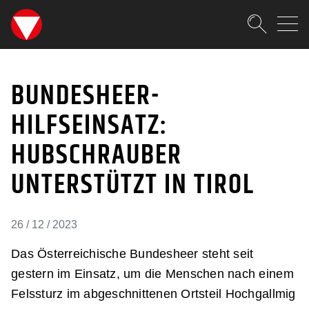
SKIPLINKS
Zum Inhalt (Accesskey: 0)
Zur Hauptnavigation (Accesskey
Zur Pfadnavigation (Accesskey:
Zur Portalnavigation (Accesskey
Zur Metanavigation (Accesskey:
Zum Footer (Accesskey: 6)
Suche
BUNDESHEER-HILFSEINS
SUCHEN
BUNDESHEER-
HILFSEINSATZ:
HUBSCHRAUBER
UNTERSTÜTZT IN TIROL
26 / 12 / 2023
Das Österreichische Bundesheer steht seit
gestern im Einsatz, um die Menschen nach einem
Felssturz im abgeschnittenen Ortsteil Hochgallmig