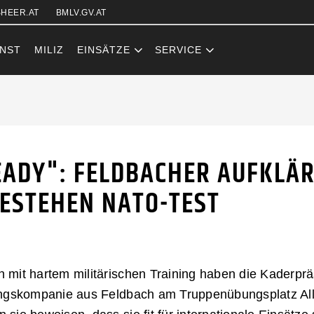
Zum Inhalt (Accesskey: 0)
Zur Hauptnavigation (Accesskey
Zur Pfadnavigation (Accesskey:
Zur Portalnavigation (Accesskey
Zur Metanavigation (Accesskey:
Zum Footer (Accesskey: 6)
HEER.AT
BMLV.GV.AT
NST
MILIZ
EINSÄTZE
SERVICE
DY": FELDBAC
ADY": FELDBACHER AUFKLÄR
ESTEHEN NATO-TEST
 mit hartem militärischen Training haben die Kaderpr
ungskompanie aus Feldbach am Truppenübungsplatz Alle