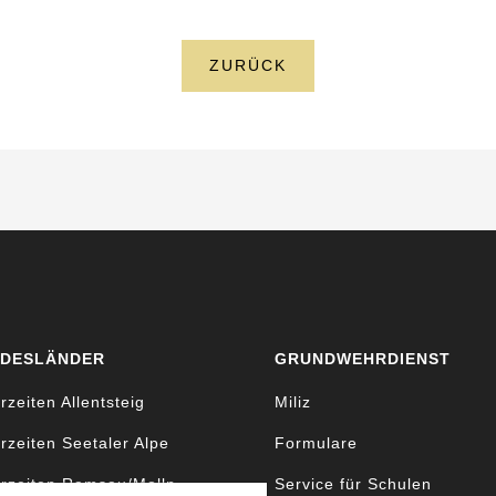
ZURÜCK
DESLÄNDER
GRUNDWEHRDIENST
rzeiten Allentsteig
Miliz
rzeiten Seetaler Alpe
Formulare
rzeiten Ramsau/Molln
Service für Schulen