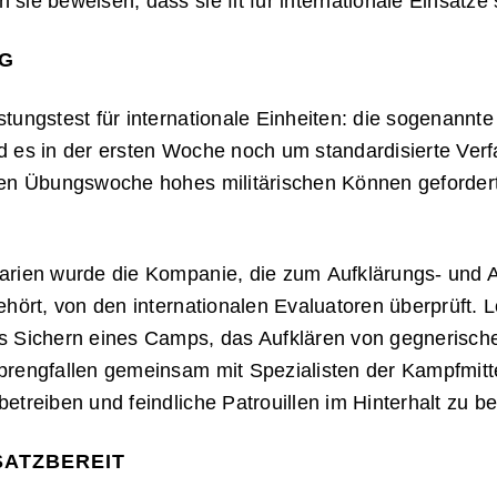
sie beweisen, dass sie fit für internationale Einsätze
G
tungstest für internationale Einheiten: die sogenann
 es in der ersten Woche noch um standardisierte Verf
ten Übungswoche hohes militärischen Können gefordert
rien wurde die Kompanie, die zum Aufklärungs- und Art
ehört, von den internationalen Evaluatoren überprüft. 
s Sichern eines Camps, das Aufklären von gegnerisch
prengfallen gemeinsam mit Spezialisten der Kampfmit
etreiben und feindliche Patrouillen im Hinterhalt zu 
SATZBEREIT