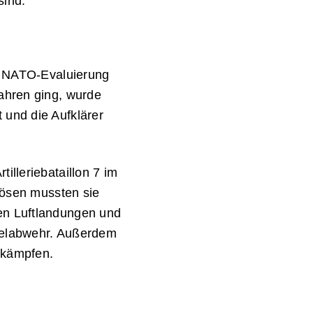
 sind.
te NATO-Evaluierung
ahren ging, wurde
 und die Aufklärer
illeriebataillon 7 im
Lösen mussten sie
en Luftlandungen und
telabwehr. Außerdem
bekämpfen.