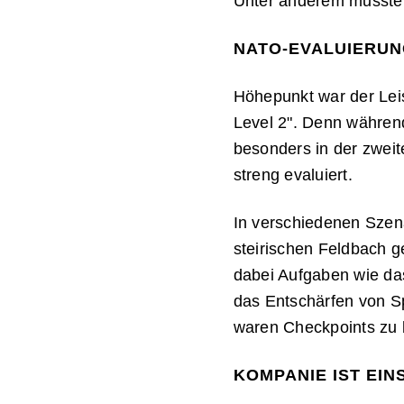
Unter anderem mussten 
NATO-EVALUIERUN
Höhepunkt war der Leis
Level 2". Denn während
besonders in der zwei
streng evaluiert.
In verschiedenen Szena
steirischen Feldbach g
dabei Aufgaben wie da
das Entschärfen von S
waren Checkpoints zu b
KOMPANIE IST EIN