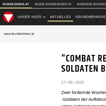
SKIPLINKS
BUNDESHEER.AT
INSIDE.BUNDESHEER.AT
KARRIERE.BUNDES
UNSER HEER
AKTUELLES
GRUNDWEHRDIE
"COMBAT REA
www.bundesheer.at
"COMBAT RE
SOLDATEN B
27 / 06 / 2023
Zwei fordernde Wochen
-Soldaten der Aufklär