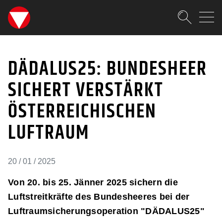
SKIPLINKS
Zum Inhalt (Accesskey: 0)
Zur Hauptnavigation (Accesskey
Zur Pfadnavigation (Accesskey:
Zur Portalnavigation (Accesskey
Zur Metanavigation (Accesskey:
Zum Footer (Accesskey: 6)
Suche
DÄDALUS25: BUNDESHEE
SUCHEN
DÄDALUS25: BUNDESHEER
SICHERT VERSTÄRKT
ÖSTERREICHISCHEN
LUFTRAUM
20 / 01 / 2025
Von 20. bis 25. Jänner 2025 sichern die
Luftstreitkräfte des Bundesheeres bei der
Luftraumsicherungsoperation "DÄDALUS25"