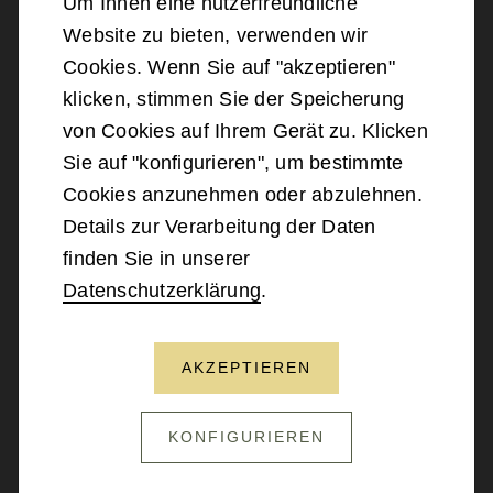
Um Ihnen eine nutzerfreundliche
Website zu bieten, verwenden wir
©
2026
Bundesministerium für Landesverteidigung
Cookies. Wenn Sie auf "akzeptieren"
klicken, stimmen Sie der Speicherung
Barrierefreiheit
von Cookies auf Ihrem Gerät zu. Klicken
Sie auf "konfigurieren", um bestimmte
Impressum
Cookies anzunehmen oder abzulehnen.
Details zur Verarbeitung der Daten
Datenschutz
finden Sie in unserer
Datenschutzerklärung
.
Kontakt
AKZEPTIEREN
NACH OBEN SCROLLEN
KONFIGURIEREN