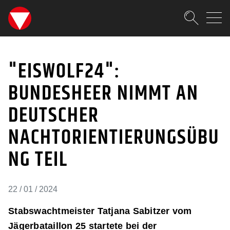
SKIPLINKS
Zum Inhalt (Accesskey: 0)
Zur Hauptnavigation (Accesskey
Zur Pfadnavigation (Accesskey:
Zur Portalnavigation (Accesskey
Zur Metanavigation (Accesskey:
Zum Footer (Accesskey: 6)
Suche
"EISWOLF24": BUNDESH
SUCHEN
"EISWOLF24":
BUNDESHEER NIMMT AN
DEUTSCHER
NACHTORIENTIERUNGSÜBU
NG TEIL
22 / 01 / 2024
Stabswachtmeister Tatjana Sabitzer vom
Jägerbataillon 25 startete bei der