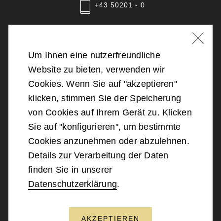
+43 50201 - 0
Nachricht schreiben
Um Ihnen eine nutzerfreundliche
Website zu bieten, verwenden wir
©
2026
Bundesministerium für Landesverteidigung
Cookies. Wenn Sie auf "akzeptieren"
klicken, stimmen Sie der Speicherung
Barrierefreiheit
von Cookies auf Ihrem Gerät zu. Klicken
Sie auf "konfigurieren", um bestimmte
Impressum
Cookies anzunehmen oder abzulehnen.
Details zur Verarbeitung der Daten
Datenschutz
finden Sie in unserer
Datenschutzerklärung
.
Kontakt
AKZEPTIEREN