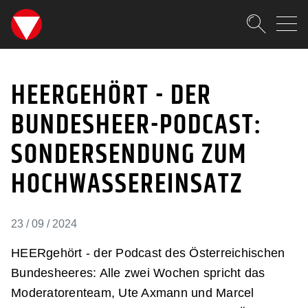
SKIPLINKS
Zum Inhalt (Accesskey: 0)
Zur Hauptnavigation (Accesskey
Zur Pfadnavigation (Accesskey:
Zur Portalnavigation (Accesskey
Zur Metanavigation (Accesskey:
Zum Footer (Accesskey: 6)
Suche
HEERGEHÖRT - DER BU
SUCHEN
HEERGEHÖRT - DER
BUNDESHEER-PODCAST:
SONDERSENDUNG ZUM
HOCHWASSEREINSATZ
23 / 09 / 2024
HEERgehört - der Podcast des Österreichischen
Bundesheeres: Alle zwei Wochen spricht das
Moderatorenteam, Ute Axmann und Marcel