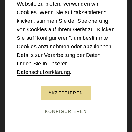
Website zu bieten, verwenden wir
©
2026
Bundesministerium für Landesverteidigung
Cookies. Wenn Sie auf "akzeptieren"
klicken, stimmen Sie der Speicherung
Barrierefreiheit
von Cookies auf Ihrem Gerät zu. Klicken
Sie auf "konfigurieren", um bestimmte
Impressum
Cookies anzunehmen oder abzulehnen.
Details zur Verarbeitung der Daten
Datenschutz
finden Sie in unserer
Datenschutzerklärung
.
Kontakt
AKZEPTIEREN
NACH OBEN SCROLLEN
KONFIGURIEREN