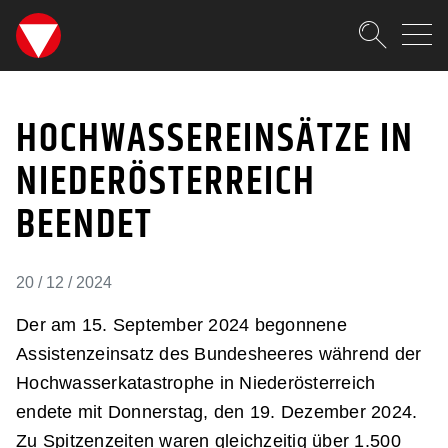
SKIPLINKS
Zum Inhalt (Accesskey: 0)
Zur Hauptnavigation (Accesskey
Zur Pfadnavigation (Accesskey:
Zur Portalnavigation (Accesskey
Zur Metanavigation (Accesskey:
Zum Footer (Accesskey: 6)
Suche
HOCHWASSEREINSÄTZE I
SUCHEN
HOCHWASSEREINSÄTZE IN
NIEDERÖSTERREICH
BEENDET
20 / 12 / 2024
Der am 15. September 2024 begonnene
Assistenzeinsatz des Bundesheeres während der
Hochwasserkatastrophe in Niederösterreich
endete mit Donnerstag, den 19. Dezember 2024.
Zu Spitzenzeiten waren gleichzeitig über 1.500