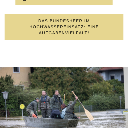
DAS BUNDESHEER IM
HOCHWASSEREINSATZ: EINE
AUFGABENVIELFALT!