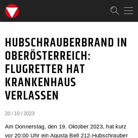
SKIPLINKS
Zum Inhalt (Accesskey: 0)
Zur Hauptnavigation (Accesskey
Zur Pfadnavigation (Accesskey:
Zur Portalnavigation (Accesskey
Zur Metanavigation (Accesskey:
Zum Footer (Accesskey: 6)
Suche
HUBSCHRAUBERBRAND I
SUCHEN
HUBSCHRAUBERBRAND IN
OBERÖSTERREICH:
FLUGRETTER HAT
KRANKENHAUS
VERLASSEN
20 / 10 / 2023
Am Donnerstag, den 19. Oktober 2023, hat kurz
vor 20:00 Uhr ein Agusta Bell 212-Hubschrauber