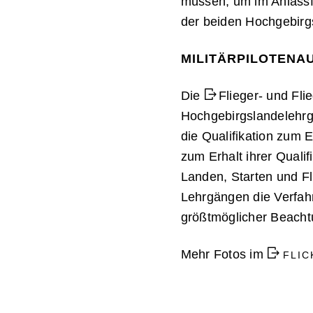
müssen, um im Anlassfa
der beiden Hochgebirgs
MILITÄRPILOTENA
Die
Flieger- und Fl
Hochgebirgslandelehrg
die Qualifikation zum E
zum Erhalt ihrer Qualifi
Landen, Starten und Fl
Lehrgängen die Verfah
größtmöglicher Beacht
Mehr Fotos im
FLIC