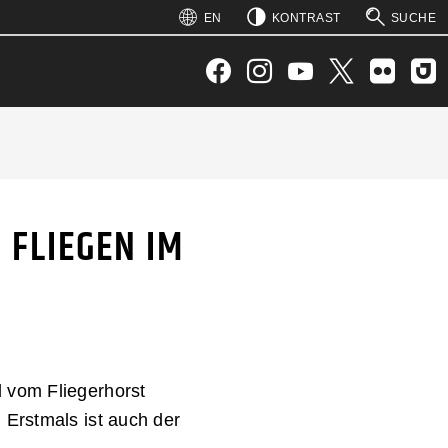
: 1)
 2)
: 5)
 4)
EN
KONTRAST
SUCHE
SUCHEN
INIEREN DAS 
Facebook
Instagram
YouTube
Twitter
Flickr
Joyn
 FLIEGEN IM
 vom Fliegerhorst
 Erstmals ist auch der