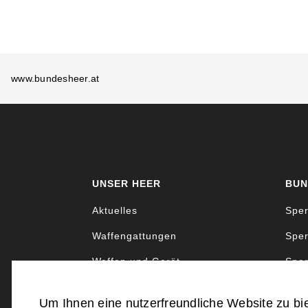
www.bundesheer.at
UNSER HEER
BUN
Aktuelles
Sper
Waffengattungen
Sper
Waffen und Gerät
Sper
Uniformen und Abzeichen
Sper
Um Ihnen eine nutzerfreundliche Website zu bi