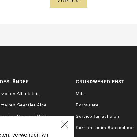
ZURÜCK
DESLÄNDER
GRUNDWEHRDIENST
rzeiten Allentsteig
Miliz
rzeiten Seetaler Alpe
Formulare
rzeiten Ramsau/Molln
Service für Schulen
rzeiten Bruckneudorf
Karriere beim Bundesheer
eten, verwenden wir