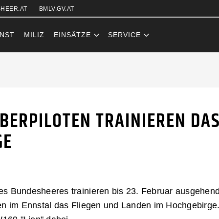
Zum Inhalt (Accesskey: 0)
Zur Hauptnavigation (Accesskey
Zur Pfadnavigation (Accesskey:
Zur Portalnavigation (Accesskey
Zur Metanavigation (Accesskey:
Zum Footer (Accesskey: 6)
HEER.AT
BMLV.GV.AT
NST
MILIZ
EINSÄTZE
SERVICE
RPILOTEN TRA
ERPILOTEN TRAINIEREN DAS
GE
es Bundesheeres trainieren bis 23. Februar ausgehend
en im Ennstal das Fliegen und Landen im Hochgebirge.