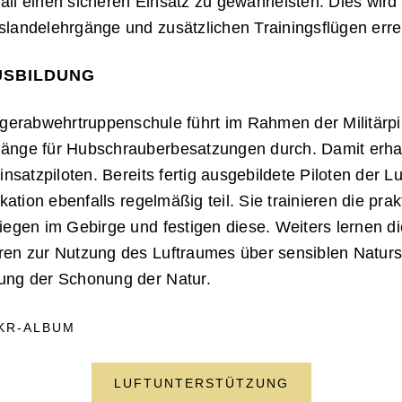
ll einen sicheren Einsatz zu gewährleisten. Dies wird
landelehrgänge und zusätzlichen Trainingsflügen errei
USBILDUNG
iegerabwehrtruppenschule
führt im Rahmen der Militärpi
änge für Hubschrauberbesatzungen durch. Damit erhal
insatzpiloten. Bereits fertig ausgebildete Piloten der L
kation ebenfalls regelmäßig teil. Sie trainieren die prak
iegen im Gebirge und festigen diese. Weiters lernen di
ren zur Nutzung des Luftraumes über sensiblen Naturs
ung der Schonung der Natur.
KR-ALBUM
LUFTUNTERSTÜTZUNG