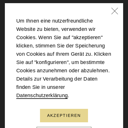
Nachricht schreiben
Um Ihnen eine nutzerfreundliche
Website zu bieten, verwenden wir
©
2026
Bundesministerium für Landesverteidigung
Cookies. Wenn Sie auf "akzeptieren"
klicken, stimmen Sie der Speicherung
Barrierefreiheit
von Cookies auf Ihrem Gerät zu. Klicken
Sie auf "konfigurieren", um bestimmte
Impressum
Cookies anzunehmen oder abzulehnen.
Details zur Verarbeitung der Daten
Datenschutz
finden Sie in unserer
Datenschutzerklärung
.
Kontakt
AKZEPTIEREN
NACH OBEN SCROLLEN