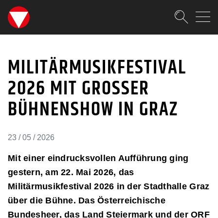
SKIPLINKS
Zum Inhalt (Accesskey: 0)
Zur Hauptnavigation (Accesskey
Zur Pfadnavigation (Accesskey:
Zur Portalnavigation (Accesskey
Zur Metanavigation (Accesskey:
Zum Footer (Accesskey: 6)
Suche
MILITÄRMUSIKFESTIVAL 
SUCHEN
MILITÄRMUSIKFESTIVAL
2026 MIT GROSSER B
ÜHNENSHOW IN GRAZ
23 / 05 / 2026
Mit einer eindrucksvollen Aufführung ging
gestern, am 22. Mai 2026, das
Militärmusikfestival 2026 in der Stadthalle Graz
über die Bühne. Das Österreichische
Bundesheer, das Land Steiermark und der ORF