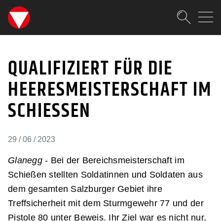
SKIPLINKS
Zum Inhalt (Accesskey: 0)
Zur Hauptnavigation (Accesskey
Zur Pfadnavigation (Accesskey:
Zur Portalnavigation (Accesskey
Zur Metanavigation (Accesskey:
Zum Footer (Accesskey: 6)
Suche
QUALIFIZIERT FÜR DIE H
SUCHEN
QUALIFIZIERT FÜR DIE
HEERESMEISTERSCHAFT IM
SCHIESSEN
29 / 06 / 2023
Glanegg
- Bei der Bereichsmeisterschaft im
Schießen stellten Soldatinnen und Soldaten aus
dem gesamten Salzburger Gebiet ihre
Treffsicherheit mit dem Sturmgewehr 77 und der
Pistole 80 unter Beweis. Ihr Ziel war es nicht nur,