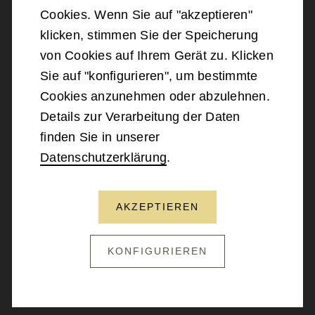
©
2026
Bundesministerium für Landesverteidigung
Cookies. Wenn Sie auf "akzeptieren"
klicken, stimmen Sie der Speicherung
Barrierefreiheit
von Cookies auf Ihrem Gerät zu. Klicken
Sie auf "konfigurieren", um bestimmte
Impressum
Cookies anzunehmen oder abzulehnen.
Details zur Verarbeitung der Daten
Datenschutz
finden Sie in unserer
Datenschutzerklärung
.
Kontakt
AKZEPTIEREN
NACH OBEN SCROLLEN
KONFIGURIEREN