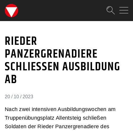
SKIPLINKS
Zum Inhalt (Accesskey: 0)
Zur Hauptnavigation (Accesskey
Zur Pfadnavigation (Accesskey:
Zur Portalnavigation (Accesskey
Zur Metanavigation (Accesskey:
Zum Footer (Accesskey: 6)
Suche
RIEDER PANZERGRENADIE
SUCHEN
RIEDER
PANZERGRENADIERE
SCHLIESSEN AUSBILDUNG A
B
20 / 10 / 2023
Nach zwei intensiven Ausbildungswochen am
Truppenübungsplatz Allentsteig schließen
Soldaten der Rieder Panzergrenadiere des