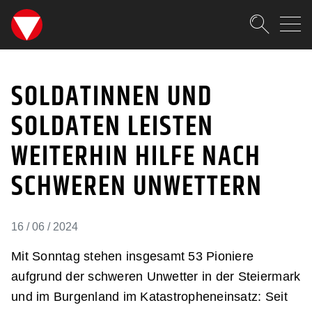
SKIPLINKS
Zum Inhalt (Accesskey: 0)
Zur Hauptnavigation (Accesskey
Zur Pfadnavigation (Accesskey:
Zur Portalnavigation (Accesskey
Zur Metanavigation (Accesskey:
Zum Footer (Accesskey: 6)
Suche
SOLDATINNEN UND SOLD
SUCHEN
SOLDATINNEN UND
SOLDATEN LEISTEN
WEITERHIN HILFE NACH
SCHWEREN UNWETTERN
16 / 06 / 2024
Mit Sonntag stehen insgesamt 53 Pioniere
aufgrund der schweren Unwetter in der Steiermark
und im Burgenland im Katastropheneinsatz: Seit