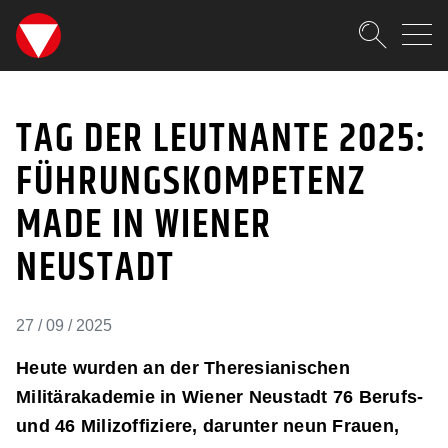
SKIPLINKS
Zum Inhalt (Accesskey: 0)
Zur Hauptnavigation (Accesskey
Zur Pfadnavigation (Accesskey:
Zur Portalnavigation (Accesskey
Zur Metanavigation (Accesskey:
Zum Footer (Accesskey: 6)
Suche
TAG DER LEUTNANTE 20
SUCHEN
TAG DER LEUTNANTE 2025:
FÜHRUNGSKOMPETENZ
MADE IN WIENER
NEUSTADT
27 / 09 / 2025
Heute wurden an der Theresianischen
Militärakademie in Wiener Neustadt 76 Berufs-
und 46 Milizoffiziere, darunter neun Frauen,