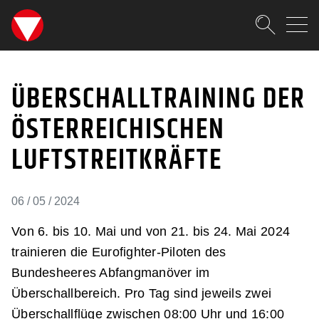
SKIPLINKS
Zum Inhalt (Accesskey: 0)
Zur Hauptnavigation (Accesskey
Zur Pfadnavigation (Accesskey:
Zur Portalnavigation (Accesskey
Zur Metanavigation (Accesskey:
Zum Footer (Accesskey: 6)
Suche
ÜBERSCHALLTRAINING D
SUCHEN
ÜBERSCHALLTRAINING DER
ÖSTERREICHISCHEN
LUFTSTREITKRÄFTE
06 / 05 / 2024
Von 6. bis 10. Mai und von 21. bis 24. Mai 2024
trainieren die Eurofighter-Piloten des
Bundesheeres Abfangmanöver im
Überschallbereich. Pro Tag sind jeweils zwei
Überschallflüge zwischen 08:00 Uhr und 16:00