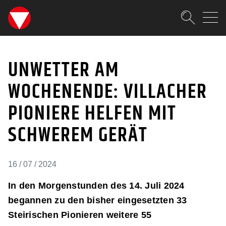
SKIPLINKS
Zum Inhalt (Accesskey: 0)
Zur Hauptnavigation (Accesskey
Zur Pfadnavigation (Accesskey:
Zur Portalnavigation (Accesskey
Zur Metanavigation (Accesskey:
Zum Footer (Accesskey: 6)
Suche
UNWETTER AM WOCHENEN
SUCHEN
UNWETTER AM
WOCHENENDE: VILLACHER
PIONIERE HELFEN MIT
SCHWEREM GERÄT
16 / 07 / 2024
In den Morgenstunden des 14. Juli 2024
begannen zu den bisher eingesetzten 33
Steirischen Pionieren weitere 55