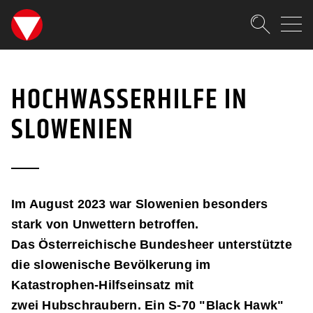
SKIPLINKS
Zum Inhalt (Accesskey: 0)
Zur Hauptnavigation (Accesskey
Zur Sidebar (Accesskey: 3)
Zur Pfadnavigation (Accesskey:
Zur Portalnavigation (Accesskey
Zur Metanavigation (Accesskey:
Zum Footer (Accesskey: 6)
Suche
EINSÄTZE IM AUSLAND
SUCHEN
HOCHWASSERHILFE IN
SLOWENIEN
Im August 2023 war Slowenien besonders
stark von Unwettern betroffen.
Das Österreichische Bundesheer unterstützte
die slowenische Bevölkerung im
Katastrophen-Hilfseinsatz mit
zwei Hubschraubern. Ein S-70 "Black Hawk"