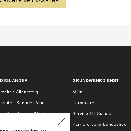
CHICHTE DER KASERNE
DESLÄNDER
GRUNDWEHRDIENST
rzeiten Allentsteig
Miliz
rzeiten Seetaler Alpe
Formulare
rzeiten Ramsau/Molln
Service für Schulen
rzeiten Bruckneudorf
Karriere beim Bundesheer