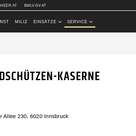
Zum Inhalt (Accesskey: 0)
Zur Hauptnavigation (Accesskey
Zur Sidebar (Accesskey: 3)
Zur Pfadnavigation (Accesskey:
Zur Portalnavigation (Accesskey
Zur Metanavigation (Accesskey:
Zum Footer (Accesskey: 6)
HEER.AT
BMLV.GV.AT
NST
MILIZ
EINSÄTZE
SERVICE
ZEN-KASERNE
DSCHÜTZEN-KASERNE
r Allee 230, 6020 Innsbruck