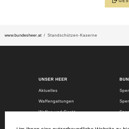
GES
www.bundesheer.at
Standschützen-Kaserne
UNSER HEER
BUN
Aktuelles
Sper
Waffengattungen
Sper
Waffen und Gerät
Sper
Uniformen und Abzeichen
Sper