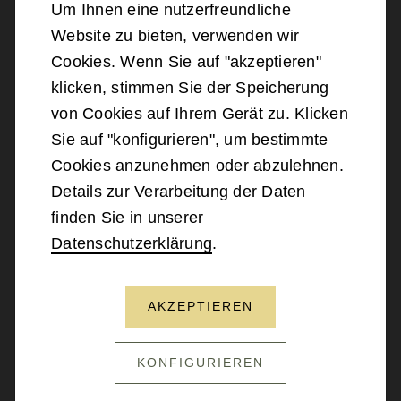
Um Ihnen eine nutzerfreundliche
Website zu bieten, verwenden wir
©
2026
Bundesministerium für Landesverteidigung
Cookies. Wenn Sie auf "akzeptieren"
klicken, stimmen Sie der Speicherung
Barrierefreiheit
von Cookies auf Ihrem Gerät zu. Klicken
Sie auf "konfigurieren", um bestimmte
Impressum
Cookies anzunehmen oder abzulehnen.
Details zur Verarbeitung der Daten
Datenschutz
finden Sie in unserer
Datenschutzerklärung
.
Kontakt
AKZEPTIEREN
NACH OBEN SCROLLEN
KONFIGURIEREN