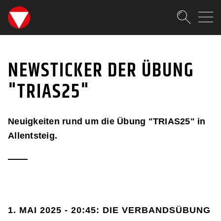
SKIPLINKS
Zum Inhalt (Accesskey: 0)
Zur Hauptnavigation (Accesskey
Zur Sidebar (Accesskey: 3)
Zur Pfadnavigation (Accesskey:
Zur Portalnavigation (Accesskey
Zur Metanavigation (Accesskey:
Zum Footer (Accesskey: 6)
Suche
NEWSTICKER
SUCHEN
NEWSTICKER DER ÜBUNG
"TRIAS25"
Neuigkeiten rund um die Übung "TRIAS25" in
Allentsteig.
1. MAI 2025 - 20:45: DIE VERBANDSÜBUNG