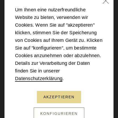
Um Ihnen eine nutzerfreundliche
Website zu bieten, verwenden wir
©
2026
Bundesministerium für Landesverteidigung
Cookies. Wenn Sie auf "akzeptieren"
klicken, stimmen Sie der Speicherung
Barrierefreiheit
von Cookies auf Ihrem Gerät zu. Klicken
Sie auf "konfigurieren", um bestimmte
Impressum
Cookies anzunehmen oder abzulehnen.
Details zur Verarbeitung der Daten
Datenschutz
finden Sie in unserer
Datenschutzerklärung
.
Kontakt
AKZEPTIEREN
NACH OBEN SCROLLEN
KONFIGURIEREN