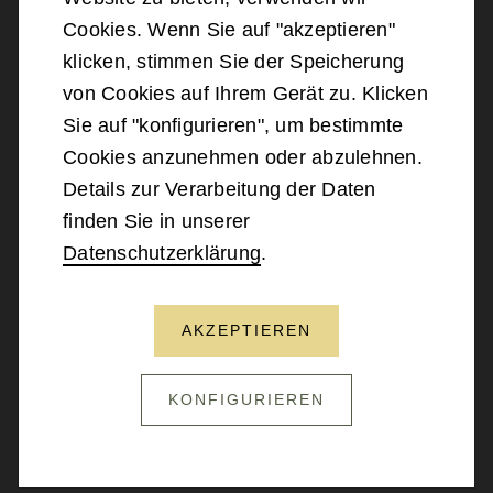
©
2026
Bundesministerium für Landesverteidigung
Cookies. Wenn Sie auf "akzeptieren"
klicken, stimmen Sie der Speicherung
Barrierefreiheit
von Cookies auf Ihrem Gerät zu. Klicken
Sie auf "konfigurieren", um bestimmte
Impressum
Cookies anzunehmen oder abzulehnen.
Details zur Verarbeitung der Daten
Datenschutz
finden Sie in unserer
Datenschutzerklärung
.
Kontakt
AKZEPTIEREN
NACH OBEN SCROLLEN
KONFIGURIEREN