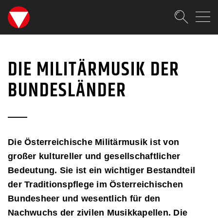
SKIPLINKS
Zum Inhalt (Accesskey: 0)
Zur Hauptnavigation (Accesskey
Zur Sidebar (Accesskey: 3)
Zur Pfadnavigation (Accesskey:
Zur Portalnavigation (Accesskey
Zur Metanavigation (Accesskey:
Zum Footer (Accesskey: 6)
Suche
MILITÄRMUSIK
SUCHEN
DIE MILITÄRMUSIK DER
BUNDESLÄNDER
Die Österreichische Militärmusik ist von
großer kultureller und gesellschaftlicher
Bedeutung. Sie ist ein wichtiger Bestandteil
der Traditionspflege im Österreichischen
Bundesheer und wesentlich für den
Nachwuchs der zivilen Musikkapellen. Die