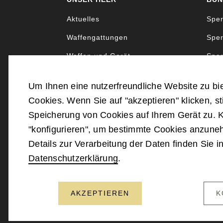
Aktuelles
Sper
Waffengattungen
Sper
Waffen und Gerät
Sper
Uniformen und Abzeichen
Sper
Um Ihnen eine nutzerfreundliche Website zu bi
Cookies. Wenn Sie auf "akzeptieren" klicken, s
Speicherung von Cookies auf Ihrem Gerät zu. K
©
2026
Bundesministerium für
"konfigurieren", um bestimmte Cookies anzun
Details zur Verarbeitung der Daten finden Sie i
Datenschutzerklärung
.
AKZEPTIEREN
K