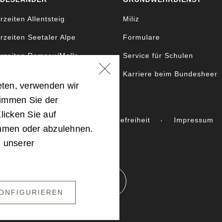
rzeiten Allentsteig
Miliz
rzeiten Seetaler Alpe
Formulare
rzeiten Ramsau/Molln
Service für Schulen
rzeiten Bruckneudorf
Karriere beim Bundesheer
eten, verwenden wir
timmen Sie der
licken Sie auf
 Landesverteidigung
Barrierefreiheit
Impressum
ehmen oder abzulehnen.
n unserer
NACH OBEN SCROLLEN
ONFIGURIEREN