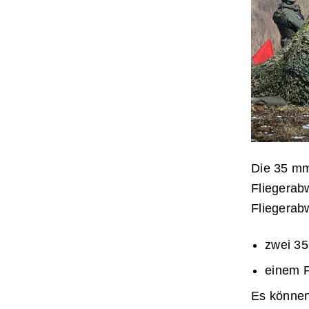
Die 35 mm
Fliegerab
Fliegerab
zwei 35
einem F
Es können