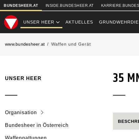
SKIPLINKS
BUNDESHEER.AT
INSIDE.BUNDESHEER.AT
KARRIERE.BUNDES
UNSER HEER
AKTUELLES
GRUNDWEHRDIE
35 MM ZWILL
www.bundesheer.at
Waffen und Gerät
35 M
UNSER HEER
Organisation
BESCHR
Bundesheer in Österreich
Waffengattungen