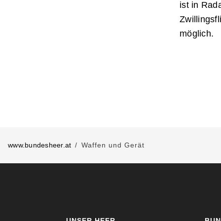
ist in Ra
Zwillings
möglich.
www.bundesheer.at
Waffen und Gerät
UNSER HEER
BUN