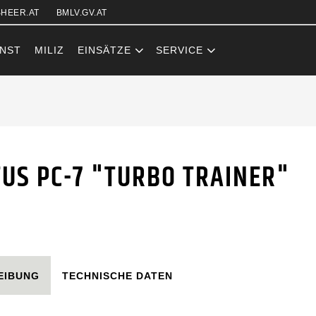
Zum Inhalt (Accesskey: 0)
Zur Hauptnavigation (Accesskey
Zur Sidebar (Accesskey: 3)
Zur Pfadnavigation (Accesskey:
Zur Portalnavigation (Accesskey
Zur Metanavigation (Accesskey:
Zum Footer (Accesskey: 6)
HEER.AT
BMLV.GV.AT
NST
MILIZ
EINSÄTZE
SERVICE
 "TURBO TRAI
TUS PC-7 "TURBO TRAINER"
EIBUNG
TECHNISCHE DATEN