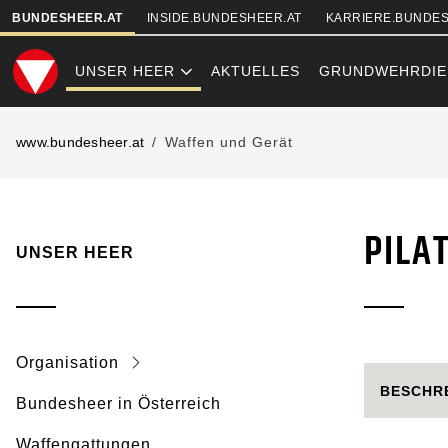
SKIPLINKS
BUNDESHEER.AT
INSIDE.BUNDESHEER.AT
KARRIERE.BUNDES
UNSER HEER
AKTUELLES
GRUNDWEHRDIE
PILATUS PC-7
www.bundesheer.at
Waffen und Gerät
PILA
UNSER HEER
Organisation
BESCHR
Bundesheer in Österreich
Waffengattungen