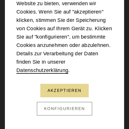
Website zu bieten, verwenden wir
©
2026
Bundesministerium für Landesverteidigung
Cookies. Wenn Sie auf "akzeptieren"
klicken, stimmen Sie der Speicherung
Barrierefreiheit
von Cookies auf Ihrem Gerät zu. Klicken
Sie auf "konfigurieren", um bestimmte
Impressum
Cookies anzunehmen oder abzulehnen.
Details zur Verarbeitung der Daten
Datenschutz
finden Sie in unserer
Datenschutzerklärung
.
Kontakt
AKZEPTIEREN
NACH OBEN SCROLLEN
KONFIGURIEREN