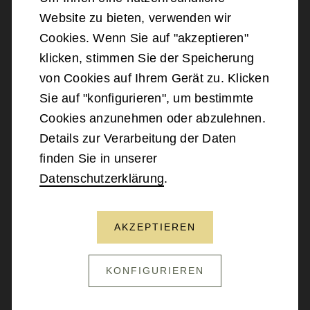
Website zu bieten, verwenden wir
©
2026
Bundesministerium für Landesverteidigung
Cookies. Wenn Sie auf "akzeptieren"
klicken, stimmen Sie der Speicherung
Barrierefreiheit
von Cookies auf Ihrem Gerät zu. Klicken
Sie auf "konfigurieren", um bestimmte
Impressum
Cookies anzunehmen oder abzulehnen.
Details zur Verarbeitung der Daten
Datenschutz
finden Sie in unserer
Datenschutzerklärung
.
Kontakt
AKZEPTIEREN
NACH OBEN SCROLLEN
KONFIGURIEREN