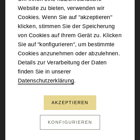
Website zu bieten, verwenden wir
©
2026
Bundesministerium für Landesverteidigung
Cookies. Wenn Sie auf "akzeptieren"
klicken, stimmen Sie der Speicherung
Barrierefreiheit
von Cookies auf Ihrem Gerät zu. Klicken
Sie auf "konfigurieren", um bestimmte
Impressum
Cookies anzunehmen oder abzulehnen.
Details zur Verarbeitung der Daten
Datenschutz
finden Sie in unserer
Datenschutzerklärung
.
Kontakt
AKZEPTIEREN
NACH OBEN SCROLLEN
KONFIGURIEREN