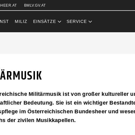
Zum Inhalt (Accesskey: 0)
Zur Hauptnavigation (Accesskey
Zur Sidebar (Accesskey: 3)
Zur Pfadnavigation (Accesskey:
Zur Portalnavigation (Accesskey
Zur Metanavigation (Accesskey:
Zum Footer (Accesskey: 6)
HEER.AT
BMLV.GV.AT
NST
MILIZ
EINSÄTZE
SERVICE
K
TÄRMUSIK
reichische Militärmusik ist von großer kultureller 
aftlicher Bedeutung. Sie ist ein wichtiger Bestandte
spflege im Österreichischen Bundesheer und wesen
 der zivilen Musikkapellen.