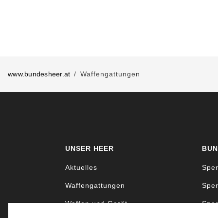
www.bundesheer.at
Waffengattungen
UNSER HEER
BUN
Aktuelles
Sper
Waffengattungen
Sper
Waffen und Gerät
Sper