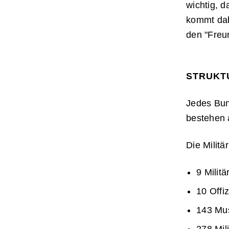
wichtig, d
kommt dab
den "Freu
STRUKT
Jedes Bun
bestehen 
Die Milit
9 Milit
10 Offiz
143 Mus