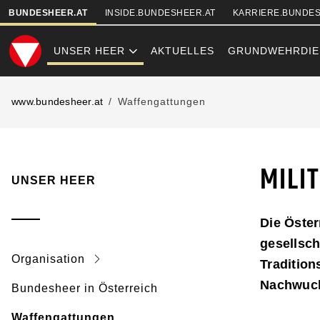
SKIPLINKS
BUNDESHEER.AT
INSIDE.BUNDESHEER.AT
KARRIERE.BUNDES
UNSER HEER
AKTUELLES
GRUNDWEHRDIE
MILITÄRMUSI
www.bundesheer.at
Waffengattungen
MILI
UNSER HEER
Die Öster
gesellsch
Organisation
Tradition
Nachwuchs
Bundesheer in Österreich
Waffengattungen