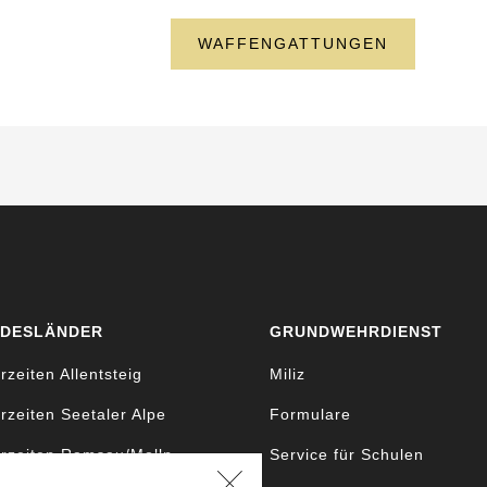
WAFFENGATTUNGEN
DESLÄNDER
GRUNDWEHRDIENST
rzeiten Allentsteig
Miliz
rzeiten Seetaler Alpe
Formulare
rzeiten Ramsau/Molln
Service für Schulen