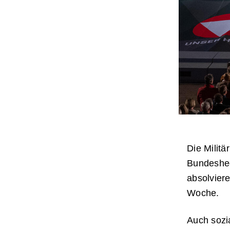
Die Militä
Bundeshee
absolviere
Woche.
Auch sozi