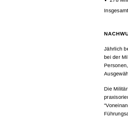
278 Mil
Insgesamt
NACHW
Jährlich 
bei der Mi
Personen, 
Ausgewähl
Die Militä
praxisori
"Voneinan
Führungsa