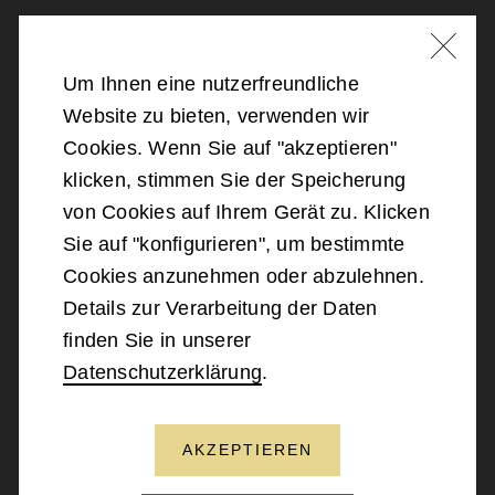
Nachricht schreiben
Um Ihnen eine nutzerfreundliche
Website zu bieten, verwenden wir
©
2026
Bundesministerium für Landesverteidigung
Cookies. Wenn Sie auf "akzeptieren"
klicken, stimmen Sie der Speicherung
Barrierefreiheit
von Cookies auf Ihrem Gerät zu. Klicken
Sie auf "konfigurieren", um bestimmte
Impressum
Cookies anzunehmen oder abzulehnen.
Details zur Verarbeitung der Daten
Datenschutz
finden Sie in unserer
Datenschutzerklärung
.
Kontakt
AKZEPTIEREN
NACH OBEN SCROLLEN