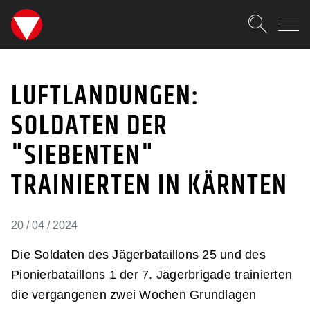
SKIPLINKS
Zum Inhalt (Accesskey: 0)
Zur Hauptnavigation (Accesskey
Zur Pfadnavigation (Accesskey:
Zur Portalnavigation (Accesskey
Zur Metanavigation (Accesskey:
Zum Footer (Accesskey: 6)
Suche
LUFTLANDUNGEN: SOLDA
SUCHEN
LUFTLANDUNGEN:
SOLDATEN DER
"SIEBENTEN"
TRAINIERTEN IN KÄRNTEN
20 / 04 / 2024
Die Soldaten des Jägerbataillons 25 und des
Pionierbataillons 1 der 7. Jägerbrigade trainierten
die vergangenen zwei Wochen Grundlagen