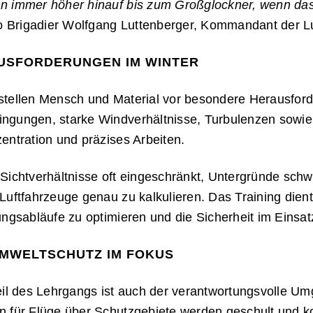
n immer höher hinauf bis zum Großglockner, wenn das
so Brigadier Wolfgang Luttenberger, Kommandant der Lu
USFORDERUNGEN IM WINTER
stellen Mensch und Material vor besondere Herausfor
ngungen, starke Windverhältnisse, Turbulenzen sowi
entration und präzises Arbeiten.
Sichtverhältnisse oft eingeschränkt, Untergründe sch
Luftfahrzeuge genau zu kalkulieren. Das Training dien
ungsabläufe zu optimieren und die Sicherheit im Einsat
UMWELTSCHUTZ IM FOKUS
eil des Lehrgangs ist auch der verantwortungsvolle Um
n für Flüge über Schutzgebiete werden geschult und 