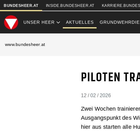
SKIPLINKS
BUNDESHEER.AT
INSIDE.BUNDESHEER.AT
KARRIERE.BUNDES
UNSER HEER
AKTUELLES
GRUNDWEHRDIE
PILOTEN TRA
www.bundesheer.at
PILOTEN TR
12 / 02 / 2026
Zwei Wochen trainiere
Ausgangspunkt des Wint
hier aus starten alle H