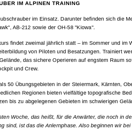
BER IM ALPINEN TRAINING
Hubschrauber im Einsatz. Darunter befinden sich die
awk"
,
AB-212
sowie der
OH-58 "Kiowa"
.
rs findet zweimal jährlich statt – im Sommer und im W
iterbildung von Piloten und Besatzungen. Trainiert we
Gelände, das sichere Operieren auf engstem Raum so
ckpit und Crew.
als 50 Übungsgebieten in der Steiermark, Kärnten, Obe
hiedlichen Regionen bieten vielfältige topografische B
zen bis zu abgelegenen Gebieten im schwierigen Gelä
ersten Woche, das heißt, für die Anwärter, die noch in de
g sind, ist das die Anlernphase. Also beginnen wir bei 