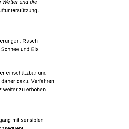
 Wetter und die
ftunterstützung.
derungen. Rasch
e Schnee und Eis
wer einschätzbar und
t daher dazu, Verfahren
z weiter zu erhöhen.
gang mit sensiblen
konsequent