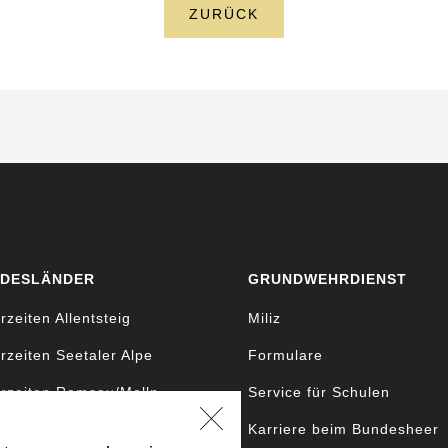
ZURÜCK
DESLÄNDER
GRUNDWEHRDIENST
rzeiten Allentsteig
Miliz
rzeiten Seetaler Alpe
Formulare
rzeiten Ramsau/Molln
Service für Schulen
rzeiten Bruckneudorf
Karriere beim Bundesheer