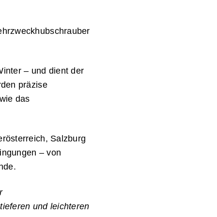
 Mehrzweckhubschrauber
inter – und dient der
rden präzise
wie das
rösterreich, Salzburg
edingungen – von
nde.
r
tieferen und leichteren