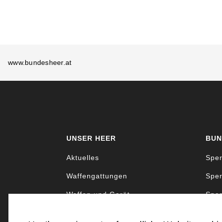
www.bundesheer.at
UNSER HEER
BUN
Aktuelles
Sper
Waffengattungen
Sper
Waffen und Gerät
Sper
Uniformen und Abzeichen
Sper