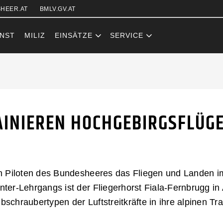
Zum Inhalt (Accesskey: 0)
Zur Hauptnavigation (Accesskey
Zur Pfadnavigation (Accesskey:
Zur Portalnavigation (Accesskey
Zur Metanavigation (Accesskey:
Zum Footer (Accesskey: 6)
HEER.AT
BMLV.GV.AT
NST
MILIZ
EINSÄTZE
SERVICE
INIEREN HOCH
AINIEREN HOCHGEBIRGSFLÜG
n Piloten des Bundesheeres das Fliegen und Landen i
er-Lehrgangs ist der Fliegerhorst Fiala-Fernbrugg in
ubschraubertypen der Luftstreitkräfte in ihre alpinen Tr