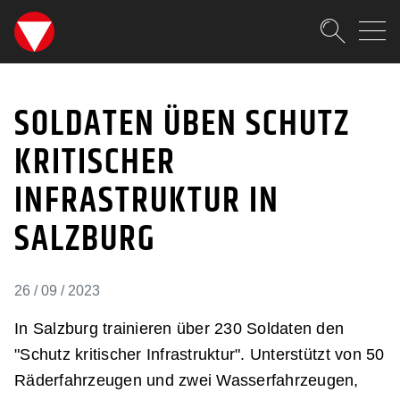
SKIPLINKS
Zum Inhalt (Accesskey: 0)
Zur Hauptnavigation (Accesskey
Zur Pfadnavigation (Accesskey:
Zur Portalnavigation (Accesskey
Zur Metanavigation (Accesskey:
Zum Footer (Accesskey: 6)
Suche
SOLDATEN ÜBEN SCHUTZ
SUCHEN
SOLDATEN ÜBEN SCHUTZ
KRITISCHER
INFRASTRUKTUR IN
SALZBURG
26 / 09 / 2023
In Salzburg trainieren über 230 Soldaten den
"Schutz kritischer Infrastruktur". Unterstützt von 50
Räderfahrzeugen und zwei Wasserfahrzeugen,