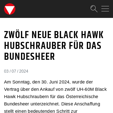
SKIPLINKS
Zum Inhalt (Accesskey: 0)
Zur Hauptnavigation (Accesskey
Zur Pfadnavigation (Accesskey:
Zur Portalnavigation (Accesskey
Zur Metanavigation (Accesskey:
Zum Footer (Accesskey: 6)
Suche
ZWÖLF NEUE BLACK HA
SUCHEN
ZWÖLF NEUE BLACK HAWK
HUBSCHRAUBER FÜR DAS
BUNDESHEER
03 / 07 / 2024
Am Sonntag, den 30. Juni 2024, wurde der
Vertrag über den Ankauf von zwölf UH-60M Black
Hawk Hubschraubern für das Österreichische
Bundesheer unterzeichnet. Diese Anschaffung
stellt einen bedeutenden Schritt zur