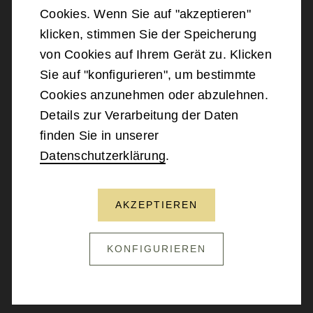
©
2026
Bundesministerium für Landesverteidigung
Cookies. Wenn Sie auf "akzeptieren"
klicken, stimmen Sie der Speicherung
Barrierefreiheit
von Cookies auf Ihrem Gerät zu. Klicken
Sie auf "konfigurieren", um bestimmte
Impressum
Cookies anzunehmen oder abzulehnen.
Details zur Verarbeitung der Daten
Datenschutz
finden Sie in unserer
Datenschutzerklärung
.
Kontakt
AKZEPTIEREN
NACH OBEN SCROLLEN
KONFIGURIEREN