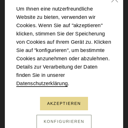
Um Ihnen eine nutzerfreundliche
Website zu bieten, verwenden wir
©
2026
Bundesministerium für Landesverteidigung
Cookies. Wenn Sie auf "akzeptieren"
klicken, stimmen Sie der Speicherung
Barrierefreiheit
von Cookies auf Ihrem Gerät zu. Klicken
Sie auf "konfigurieren", um bestimmte
Impressum
Cookies anzunehmen oder abzulehnen.
Details zur Verarbeitung der Daten
Datenschutz
finden Sie in unserer
Datenschutzerklärung
.
Kontakt
AKZEPTIEREN
NACH OBEN SCROLLEN
KONFIGURIEREN