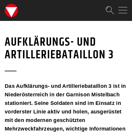
SKIPLINKS
Zum Inhalt (Accesskey: 0)
Zur Hauptnavigation (Accesskey
Zur Sidebar (Accesskey: 3)
Zur Pfadnavigation (Accesskey:
Zur Portalnavigation (Accesskey
Zur Metanavigation (Accesskey:
Zum Footer (Accesskey: 6)
Suche
AUFKLÄRUNGS U. ARTILL
SUCHEN
AUFKLÄRUNGS- UND
ARTILLERIEBATAILLON 3
Das Aufklärungs- und Artilleriebataillon 3 ist in
Niederösterreich in der Garnison Mistelbach
stationiert. Seine Soldaten sind im Einsatz in
vorderster Linie aktiv und holen, ausgerüstet
mit den modernen geschützten
Mehrzweckfahrzeugen, wichtige Informationen