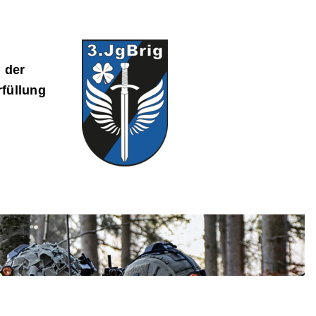
 der
rfüllung