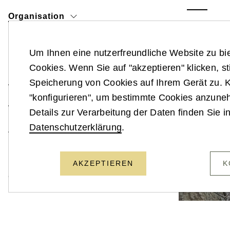
Organisation
Die 3. Jäge
Nachrichtendienste
spezialisie
Um Ihnen eine nutzerfreundliche Website zu bi
Brigade ist
Bundesheer in Österreich
Cookies. Wenn Sie auf "akzeptieren" klicken, s
stehen ihr
Speicherung von Cookies auf Ihrem Gerät zu. K
Waffengattungen
"konfigurieren", um bestimmte Cookies anzun
Waffen und Gerät
Details zur Verarbeitung der Daten finden Sie i
Datenschutzerklärung
.
Ausbildung und Karriere
Uniformen und Abzeichen
AKZEPTIEREN
K
Geschichte