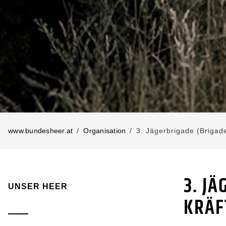
www.bundesheer.at
Organisation
3. Jägerbrigade (Brigad
3. J
UNSER HEER
KRÄF