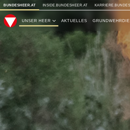
SKIPLINKS
BUNDESHEER.AT
INSIDE.BUNDESHEER.AT
KARRIERE.BUNDES
UNSER HEER
AKTUELLES
GRUNDWEHRDIE