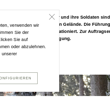
rbrigade ist rasch verfügbar und ihre Soldaten sind
rt auf den Einsatz im urbanen Gelände. Die Führung
eten, verwenden wir
 in Mautern an der Donau stationiert. Zur Auftragse
timmen Sie der
 mehrere Verbände zur Verfügung.
licken Sie auf
ehmen oder abzulehnen.
n unserer
ONFIGURIEREN