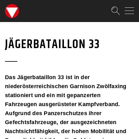
SKIPLINKS
Zum Inhalt (Accesskey: 0)
Zur Hauptnavigation (Accesskey
Zur Sidebar (Accesskey: 3)
Zur Pfadnavigation (Accesskey:
Zur Portalnavigation (Accesskey
Zur Metanavigation (Accesskey:
Zum Footer (Accesskey: 6)
Suche
JÄGERBATAILLON 33
SUCHEN
JÄGERBATAILLON 33
Das Jägerbataillon 33 ist in der
niederösterreichischen Garnison Zwölfaxing
stationiert und ein mit gepanzerten
Fahrzeugen ausgerüsteter Kampfverband.
Aufgrund des Panzerschutzes ihrer
Gefechtsfahrzeuge, der ausgezeichneten
Nachtsichtfähigkeit, der hohen Mobilität und