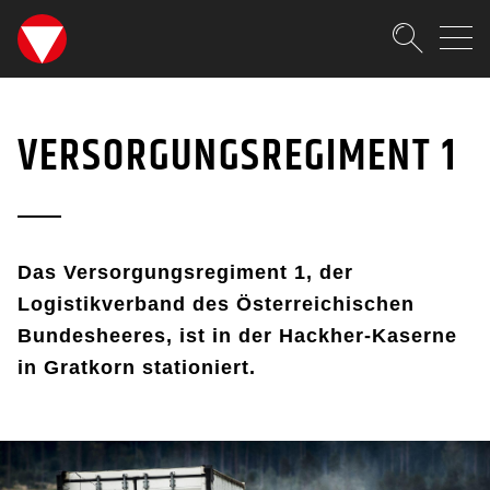
SKIPLINKS
Zum Inhalt (Accesskey: 0)
Zur Hauptnavigation (Accesskey
Zur Sidebar (Accesskey: 3)
Zur Pfadnavigation (Accesskey:
Zur Portalnavigation (Accesskey
Zur Metanavigation (Accesskey:
Zum Footer (Accesskey: 6)
Suche
VERSORGUNGSREGIMENT
SUCHEN
VERSORGUNGSREGIMENT 1
Das Versorgungsregiment 1, der
Logistikverband des Österreichischen
Bundesheeres, ist in der Hackher-Kaserne
in Gratkorn stationiert.