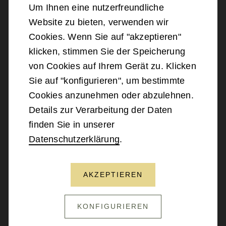
Um Ihnen eine nutzerfreundliche
Website zu bieten, verwenden wir
©
2026
Bundesministerium für Landesverteidigung
Cookies. Wenn Sie auf "akzeptieren"
klicken, stimmen Sie der Speicherung
Barrierefreiheit
von Cookies auf Ihrem Gerät zu. Klicken
Sie auf "konfigurieren", um bestimmte
Impressum
Cookies anzunehmen oder abzulehnen.
Details zur Verarbeitung der Daten
Datenschutz
finden Sie in unserer
Datenschutzerklärung
.
Kontakt
AKZEPTIEREN
NACH OBEN SCROLLEN
KONFIGURIEREN