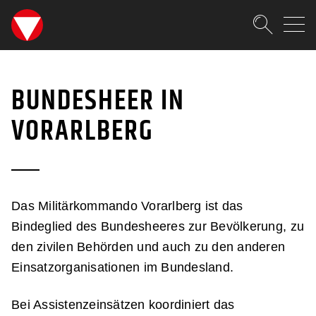
SKIPLINKS
Zum Inhalt (Accesskey: 0)
Zur Hauptnavigation (Accesskey
Zur Sidebar (Accesskey: 3)
Zur Pfadnavigation (Accesskey:
Zur Portalnavigation (Accesskey
Zur Metanavigation (Accesskey:
Zum Footer (Accesskey: 6)
Suche
VORARLBERG
SUCHEN
BUNDESHEER IN
VORARLBERG
Das Militärkommando Vorarlberg ist das
Bindeglied des Bundesheeres zur Bevölkerung, zu
den zivilen Behörden und auch zu den anderen
Einsatzorganisationen im Bundesland.
Bei Assistenzeinsätzen koordiniert das