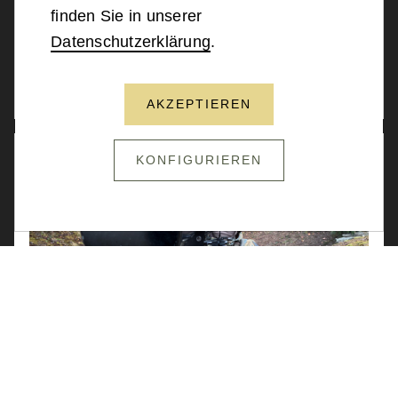
während des Iran-Kriegs eine
finden Sie in unserer
hochkomplexe Combat Search and
Datenschutzerklärung
.
Rescue-Operation (CSAR) tief im
iranischen Hinterland…
AKZEPTIEREN
KONFIGURIEREN
27 / 03 / 2026