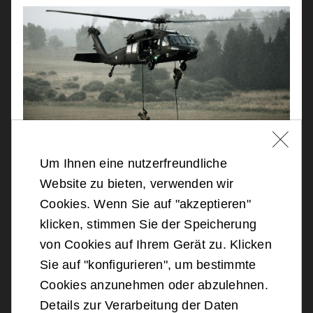
Um Ihnen eine nutzerfreundliche
09 / 04 / 2026
Website zu bieten, verwenden wir
Cookies. Wenn Sie auf "akzeptieren"
COMBAT SEARCH AND RESCUE - 3
klicken, stimmen Sie der Speicherung
FRAGEN ANLÄSSLICH DER
von Cookies auf Ihrem Gerät zu. Klicken
RETTUNG DES AMERIKANISCHEN
Sie auf "konfigurieren", um bestimmte
F15-WAFFENSYSTEMOFFIZIERS
Cookies anzunehmen oder abzulehnen.
Anfang April 2026 führten die USA
Details zur Verarbeitung der Daten